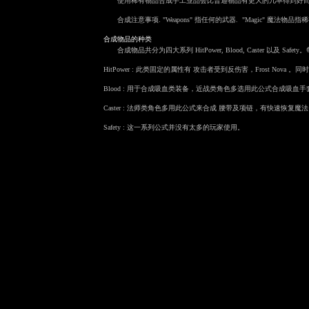
使用稀有物品合成手工业品会比普通物品有更大的几率得到好而
合成注意事项. "Weapons" 指任何的武器. "Magic" 魔法物品
合成物品的种类
合成物品共分为四大系列 HitPower, Blood, Caster 以及
HitPower : 此类固定的属性有 攻击者受到反伤害，Frost Nova
Blood : 用于合成吸血类装备，近战类角色多选用此公式合成吸血
Caster : 法师类角色多用此公式来合成 腰带及项链，有快速恢复
Safety : 这一系列公式并没有太多的玩家使用。