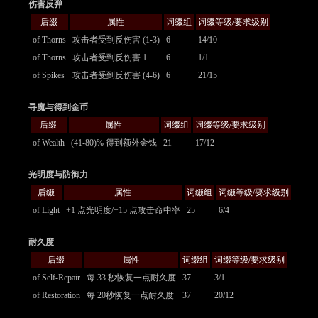
伤害反弹
后缀
属性
词缀组
词缀等级/要求级别
of Thorns
攻击者受到反伤害 (1-3)
6
14/10
of Thorns
攻击者受到反伤害 1
6
1/1
of Spikes
攻击者受到反伤害 (4-6)
6
21/15
寻魔与得到金币
后缀
属性
词缀组
词缀等级/要求级别
of Wealth
(41-80)% 得到额外金钱
21
17/12
光明度与防御力
后缀
属性
词缀组
词缀等级/要求级别
of Light
+1 点光明度/+15 点攻击命中率
25
6/4
耐久度
后缀
属性
词缀组
词缀等级/要求级别
of Self-Repair
每 33 秒恢复一点耐久度
37
3/1
of Restoration
每 20秒恢复一点耐久度
37
20/12