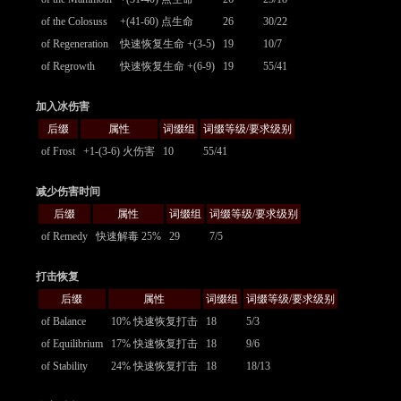
of the Colosuss
+(41-60) 点生命
26
30/22
of Regeneration
快速恢复生命 +(3-5)
19
10/7
of Regrowth
快速恢复生命 +(6-9)
19
55/41
加入冰伤害
后缀
属性
词缀组
词缀等级/要求级别
of Frost
+1-(3-6) 火伤害
10
55/41
减少伤害时间
后缀
属性
词缀组
词缀等级/要求级别
of Remedy
快速解毒 25%
29
7/5
打击恢复
后缀
属性
词缀组
词缀等级/要求级别
of Balance
10% 快速恢复打击
18
5/3
of Equilibrium
17% 快速恢复打击
18
9/6
of Stability
24% 快速恢复打击
18
18/13