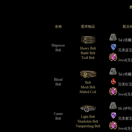
名称
需求物品
配合
Tal (塔爾
Hitpower
Heavy Belt
Belt
完美蓝
Battle Belt
Troll Belt
Jewel(
Tal (塔爾
Blood
Belt
Belt
完美红
Mesh Belt
Mithril Coil
Jewel(
Ith (伊司
Caster
Light Belt
Belt
完美紫
Sharkskin Belt
Vampirefang Belt
Jewel(