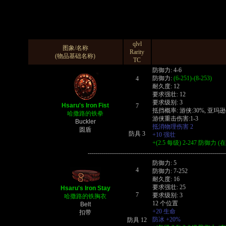
qlvl
图象/名称
Rarity
(物品基础名称)
TC
防御力: 4-6
防御力:
(6-251)-(8-253)
4
耐久度: 12
要求强壮: 12
要求级别: 3
Hsaru's Iron Fist
7
抵挡概率: 游侠:30%, 亚玛逊
哈撒路的铁拳
游侠重击伤害:1-3
Buckler
抵消物理伤害 2
圆盾
防具 3
+10 强壮
+(2.5 每级) 2-247 防御
--------------------------------------------------------------------
防御力: 5
4
防御力: 7-252
耐久度: 16
要求强壮: 25
Hsaru's Iron Stay
7
要求级别: 3
哈撒路的铁胸衣
12 个位置
Belt
+20 生命
扣带
防冰 +20%
防具 12